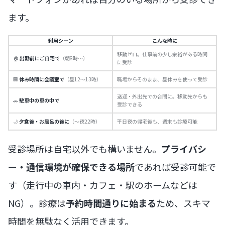
ます。
利用シーン
こんな時に
移動ゼロ。仕事前の少し余裕がある時間
🏠
出勤前にご自宅で
（朝8時〜）
に受診
🏢
休み時間に会議室で
（昼12〜13時）
職場からそのまま、昼休みを使って受診
送迎・外出先での合間に。移動先からも
🚗
駐車中の車の中で
受診できる
🌙
夕食後・お風呂の後に
（〜夜22時）
平日夜の帰宅後も、週末も診療可能
受診場所は自宅以外でも構いません。
プライバシ
ー・通信環境が確保できる場所
であれば受診可能で
す（走行中の車内・カフェ・駅のホームなどは
NG）。診療は
予約時間通りに始まる
ため、スキマ
時間を無駄なく活用できます。