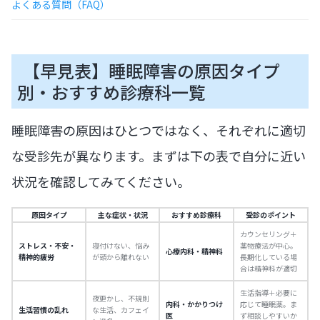
よくある質問（FAQ）
【早見表】睡眠障害の原因タイプ
別・おすすめ診療科一覧
睡眠障害の原因はひとつではなく、それぞれに適切
な受診先が異なります。まずは下の表で自分に近い
状況を確認してみてください。
原因タイプ
主な症状・状況
おすすめ診療科
受診のポイント
カウンセリング＋
ストレス・不安・
寝付けない、悩み
薬物療法が中心。
心療内科・精神科
精神的疲労
が頭から離れない
長期化している場
合は精神科が適切
生活指導＋必要に
夜更かし、不規則
内科・かかりつけ
応じて睡眠薬。ま
生活習慣の乱れ
な生活、カフェイ
医
ず相談しやすいか