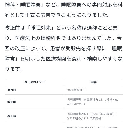
神科・睡眠障害」など、睡眠障害への専門対応を科
名として正式に広告できるようになりました。
改正前は「睡眠外来」という名称は通称にとどま
り、医療法上の標榜科名ではありませんでした。今
回の改正によって、患者が受診先を探す際に「睡眠
障害」を明示した医療機関を識別・検索しやすくな
ります。
改正のポイント
内容
施行日
2026年6月1日
「睡眠障害」を診療科名として標榜・広
改正前
告できなかった
「睡眠障害内科」「内科（睡眠障害）」
改正後
などの組み合わせで広告可
医療法施行令 第3条の2 改正（「感染症・