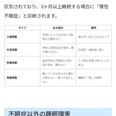
区別されており、3ヶ月以上継続する場合に「慢性
不眠症」と診断されます。
タイプ
主な症状
備考
布団に入っても30分〜1時
入眠障害
最も多く訴えられるタイプ
間以上眠れない
夜中に何度も目が覚め、再
中途覚醒
中高年・高齢者に多い
入眠できない
起床予定の2時間以上前に
うつ病を背景に持つことが
早朝覚醒
目が覚め、眠れない
ある
眠っているはずなのに疲れ
熟眠障害
が取れない・眠った気がし
睡眠の「質」の問題
ない
不眠症以外の睡眠障害