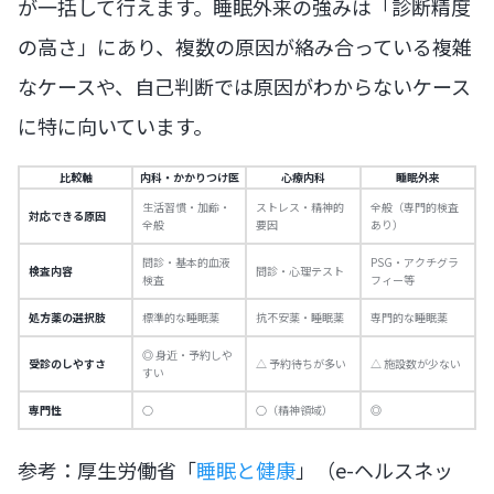
が一括して行えます。睡眠外来の強みは「診断精度
の高さ」にあり、複数の原因が絡み合っている複雑
なケースや、自己判断では原因がわからないケース
に特に向いています。
比較軸
内科・かかりつけ医
心療内科
睡眠外来
生活習慣・加齢・
ストレス・精神的
全般（専門的検査
対応できる原因
全般
要因
あり）
問診・基本的血液
PSG・アクチグラ
検査内容
問診・心理テスト
検査
フィー等
処方薬の選択肢
標準的な睡眠薬
抗不安薬・睡眠薬
専門的な睡眠薬
◎ 身近・予約しや
受診のしやすさ
△ 予約待ちが多い
△ 施設数が少ない
すい
専門性
○
○（精神領域）
◎
参考：厚生労働省「
睡眠と健康
」（e-ヘルスネッ