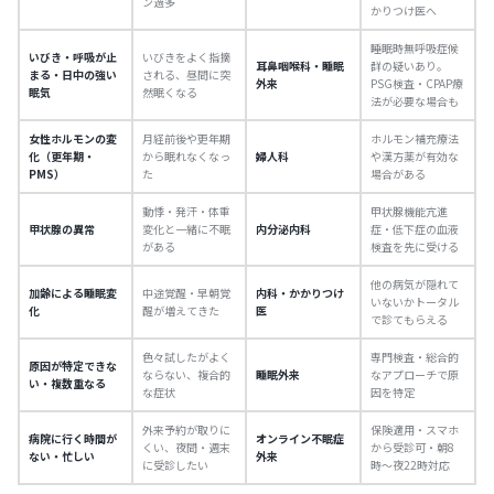
ン過多
かりつけ医へ
睡眠時無呼吸症候
いびき・呼吸が止
いびきをよく指摘
耳鼻咽喉科・睡眠
群の疑いあり。
まる・日中の強い
される、昼間に突
外来
PSG検査・CPAP療
眠気
然眠くなる
法が必要な場合も
女性ホルモンの変
月経前後や更年期
ホルモン補充療法
化（更年期・
から眠れなくなっ
婦人科
や漢方薬が有効な
PMS）
た
場合がある
動悸・発汗・体重
甲状腺機能亢進
甲状腺の異常
変化と一緒に不眠
内分泌内科
症・低下症の血液
がある
検査を先に受ける
他の病気が隠れて
加齢による睡眠変
中途覚醒・早朝覚
内科・かかりつけ
いないかトータル
化
醒が増えてきた
医
で診てもらえる
色々試したがよく
専門検査・総合的
原因が特定できな
ならない、複合的
睡眠外来
なアプローチで原
い・複数重なる
な症状
因を特定
外来予約が取りに
保険適用・スマホ
病院に行く時間が
オンライン不眠症
くい、夜間・週末
から受診可・朝8
ない・忙しい
外来
に受診したい
時〜夜22時対応