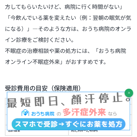
方してもらいたいけど、病院に行く時間がない」
「今飲んでいる薬を変えたい（例：翌朝の眠気が気
になる）」—そのような方は、おうち病院のオンラ
イン診療をご検討ください。
不眠症の治療相談や薬の処方には、「おうち病院
オンライン不眠症外来」がおすすめです。
受診費用の目安（保険適用）
費用項目
金額
診察料（保険適用・初診）
1,000〜1,200円
システム利用手数料
1,100円
合計目安
約1,900〜2,400円