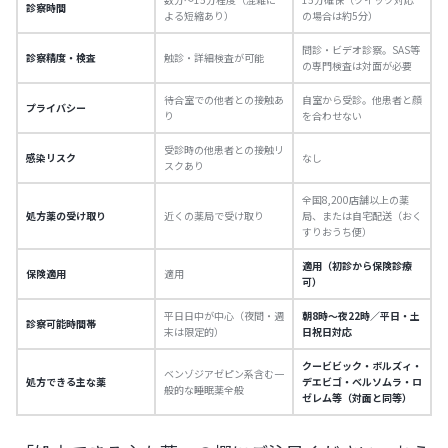
診察時間
よる短縮あり）
の場合は約5分）
問診・ビデオ診察。SAS等
診察精度・検査
触診・詳細検査が可能
の専門検査は対面が必要
待合室での他者との接触あ
自室から受診。他患者と顔
プライバシー
り
を合わせない
受診時の他患者との接触リ
感染リスク
なし
スクあり
全国8,200店舗以上の薬
処方薬の受け取り
近くの薬局で受け取り
局、または自宅配送（おく
すりおうち便）
適用（初診から保険診療
保険適用
適用
可）
平日日中が中心（夜間・週
朝8時〜夜22時／平日・土
診察可能時間帯
末は限定的）
日祝日対応
クービビック・ボルズィ・
ベンゾジアゼピン系含む一
処方できる主な薬
デエビゴ・ベルソムラ・ロ
般的な睡眠薬全般
ゼレム等（対面と同等）