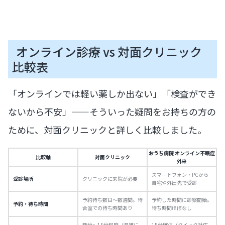
オンライン診療 vs 対面クリニック
比較表
「オンラインでは軽い薬しか出ない」「検査ができ
ないから不安」——そういった疑問をお持ちの方の
ために、対面クリニックと詳しく比較しました。
おうち病院 オンライン不眠症
比較軸
対面クリニック
外来
スマートフォン・PCから
受診場所
クリニックに来院が必要
自宅や外出先で受診
予約待ち数日〜数週間。待
予約した時間に診察開始。
予約・待ち時間
合室での待ち時間あり
待ち時間ほぼなし
数分〜15分程度（混雑に
15分確保（クイック対応