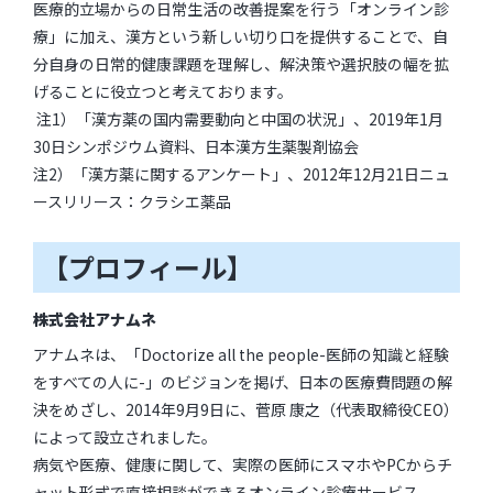
医療的立場からの日常生活の改善提案を行う「オンライン診
療」に加え、漢方という新しい切り口を提供することで、自
分自身の日常的健康課題を理解し、解決策や選択肢の幅を拡
げることに役立つと考えております。
注1）「漢方薬の国内需要動向と中国の状況」、2019年1月
30日シンポジウム資料、日本漢方生薬製剤協会
注2）「漢方薬に関するアンケート」、2012年12月21日ニュ
ースリリース：クラシエ薬品
【プロフィール】
株式会社アナムネ
アナムネは、「Doctorize all the people-医師の知識と経験
をすべての人に-」のビジョンを掲げ、日本の医療費問題の解
決をめざし、2014年9月9日に、菅原 康之（代表取締役CEO）
によって設立されました。
病気や医療、健康に関して、実際の医師にスマホやPCからチ
ャット形式で直接相談ができるオンライン診療サービス