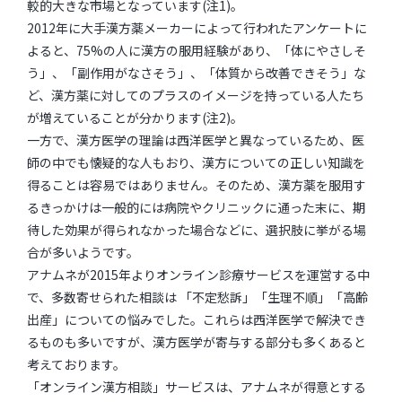
較的大きな市場となっています(注1)。
2012年に大手漢方薬メーカーによって行われたアンケートに
よると、75%の人に漢方の服用経験があり、「体にやさしそ
う」、「副作用がなさそう」、「体質から改善できそう」な
ど、漢方薬に対してのプラスのイメージを持っている人たち
が増えていることが分かります(注2)。
一方で、漢方医学の理論は西洋医学と異なっているため、医
師の中でも懐疑的な人もおり、漢方についての正しい知識を
得ることは容易ではありません。そのため、漢方薬を服用す
るきっかけは一般的には病院やクリニックに通った末に、期
待した効果が得られなかった場合などに、選択肢に挙がる場
合が多いようです。
アナムネが2015年よりオンライン診療サービスを運営する中
で、多数寄せられた相談は 「不定愁訴」「生理不順」「高齢
出産」についての悩みでした。これらは西洋医学で解決でき
るものも多いですが、漢方医学が寄与する部分も多くあると
考えております。
「オンライン漢方相談」サービスは、アナムネが得意とする