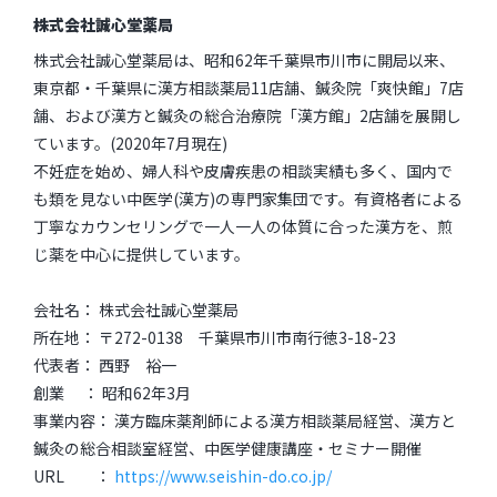
株式会社誠心堂薬局
株式会社誠心堂薬局は、昭和62年千葉県市川市に開局以来、
東京都・千葉県に漢方相談薬局11店舗、鍼灸院「爽快館」7店
舗、および漢方と鍼灸の総合治療院「漢方館」2店舗を展開し
ています。(2020年7月現在)
不妊症を始め、婦人科や皮膚疾患の相談実績も多く、国内で
も類を見ない中医学(漢方)の専門家集団です。有資格者による
丁寧なカウンセリングで一人一人の体質に合った漢方を、煎
じ薬を中心に提供しています。
会社名： 株式会社誠心堂薬局
所在地： 〒272-0138 千葉県市川市南行徳3-18-23
代表者： 西野 裕一
創業 ： 昭和62年3月
事業内容： 漢方臨床薬剤師による漢方相談薬局経営、漢方と
鍼灸の総合相談室経営、中医学健康講座・セミナー開催
URL ：
https://www.seishin-do.co.jp/