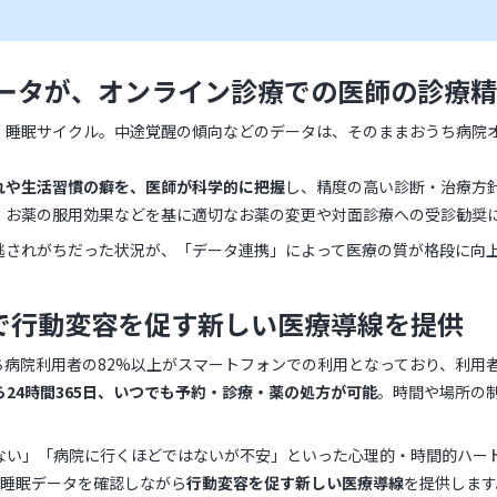
眠データが、オンライン診療での医師の診療
間・睡眠サイクル。中途覚醒の傾向などのデータは、そのままおうち病院
れや生活習慣の癖を、医師が科学的に把握
し、精度の高い診断・治療方
、お薬の服用効果などを基に適切なお薬の変更や対面診療への受診勧奨
逃されがちだった状況が、「データ連携」によって医療の質が格段に向
つで行動変容を促す新しい医療導線を提供
うち病院利用者の82%以上がスマートフォンでの利用となっており、利用
ら24時間365日、いつでも予約・診療・薬の処方が可能
。時間や場所の
ない」「病院に行くほどではないが不安」といった心理的・時間的ハー
り、睡眠データを確認しながら
行動変容を促す新しい医療導線
を提供します