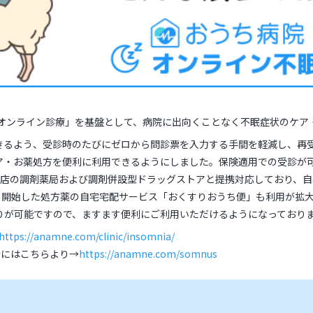
 オンライン診療」を基盤として、病院に出向くことなく不眠症状のケア
きるよう、受診時のたびにゼロから問診票を入力する手間を軽減し、再
ア・お薬処方を便利に利用できるようにしました。保険適用での受診が
,900店の調剤薬局および調剤併設型ドラッグストアと提携対応しており
より開始した処方薬の自宅宅配サービス「おくすりおうち便」も利用が拡
りが可能ですので、ますます便利にご利用いただけるようになっており
https://anamne.com/clinic/insomnia/
合にはこちらより→
https://anamne.com/somnus