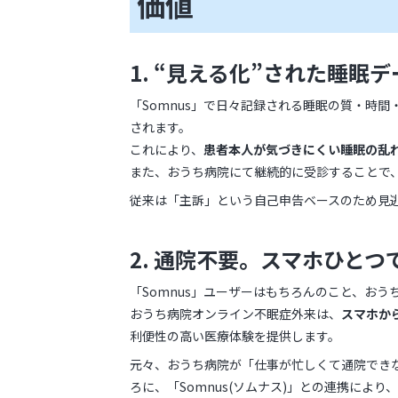
価値
1. “見える化”された睡
「Somnus」で日々記録される睡眠の質・時
されます。
これにより、
患者本人が気づきにくい睡眠の乱
また、おうち病院にて継続的に受診することで
従来は「主訴」という自己申告ベースのため見
2. 通院不要。スマホひと
「Somnus」ユーザーはもちろんのこと、お
おうち病院オンライン不眠症外来は、
スマホか
利便性の高い医療体験を提供します。
元々、おうち病院が「仕事が忙しくて通院でき
ろに、「Somnus(ソムナス)」との連携によ