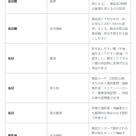
当日朝
食事
因になる）。献血前2時間
は食事を控えるのが目安
献血前に十分な水分（水・
お茶など200〜400mL目
当日朝
水分補給
安）をとる。脱水状態は血
管収縮・気分不良を引き起
こしやすい
肘を出しやすい服（半袖・
袖をまくりやすい長袖）が
当日
服装
望ましい。腕まくりできな
い服は採血時に支障が出る
場合がある
献血カード（2回目以降）
または本人確認書類（運転
当日
持ち物
免許証・マイナンバーカー
ド・健康保険証等）。初回
は身分証明書が必須
市販の風邪薬・頭痛薬など
当日
薬の服用
も服用中の場合は必ず問診
で申告する
献血センターで提供される
飲み物をゆっくり補給す
献血後
水分補給