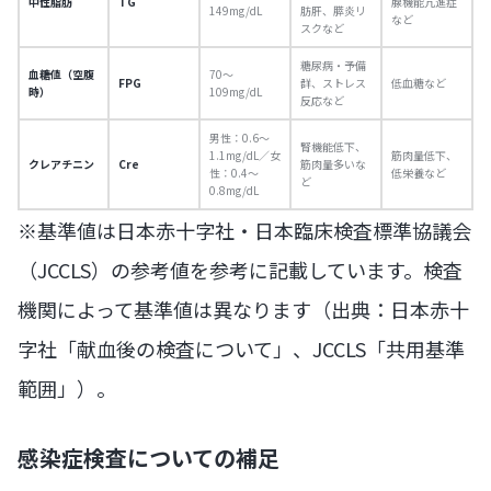
中性脂肪
TG
腺機能亢進症
149mg/dL
肪肝、膵炎リ
など
スクなど
糖尿病・予備
血糖値（空腹
70〜
FPG
群、ストレス
低血糖など
時）
109mg/dL
反応など
男性：0.6〜
腎機能低下、
1.1mg/dL／女
筋肉量低下、
クレアチニン
Cre
筋肉量多いな
性：0.4〜
低栄養など
ど
0.8mg/dL
※基準値は日本赤十字社・日本臨床検査標準協議会
（JCCLS）の参考値を参考に記載しています。検査
機関によって基準値は異なります（出典：日本赤十
字社「献血後の検査について」、JCCLS「共用基準
範囲」）。
感染症検査についての補足