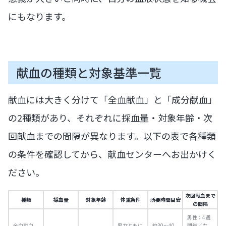
にもなります。
献血の種類と対象基準一覧
献血には大きく分けて「全血献血」と「成分献血」
の2種類があり、それぞれに採血量・対象年齢・次
回献血までの間隔が異なります。以下の表で各種類
の条件を確認してから、献血センターへお出かけく
ださい。
次回献血まで
種類
採血量
対象年齢
体重条件
所要時間目安
の間隔
男性：4週
全血献血
男女ともに
約30〜40
間後／女