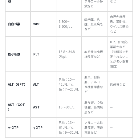
積
アルコール多
など
飲など
自己免疫疾
感染症、炎
3,300〜
患、薬剤性、
白血球数
WBC
症、血液疾患
8,600/μL
ウイルス感染
など
など
ITP、肝硬変、
薬剤性など
15.8〜34.8
本態性血小板
（※健診で測
血小板数
PLT
万/μL
増多症など
定されないこ
とが多い重要
項目）
肝炎、脂肪
男性：10〜
肝、アルコー
ALT（GPT）
ALT
42U/L／女
低栄養など
ル性肝障害な
性：7〜23U/L
ど
肝障害、心筋
AST（GOT
AST
13〜30U/L
梗塞、筋肉疾
—
）
患など
男性：13〜
アルコール性
γ-GTP
γGTP
64U/L／女
肝障害、胆道
—
性：9〜32U/L
疾患など