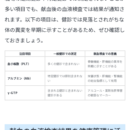
多い項目でも、献血後の血液検査では結果が通知さ
れます。以下の項目は、健診では見落とされがちな
体の異変を早期に示すことがあるため、ぜひ確認し
ておきましょう。
注目項目
一般健診での測定
献血検査での意義
骨髄機能・肝機能の異常を
血小板数（PLT）
多くの健診で含まれない
早期に示すことがある
特定健診では原則含まれな
栄養状態・肝機能・腎機能
アルブミン（Alb）
い
の総合指標として有用
含まれる健診と含まれない
アルコール・薬剤性肝障害
γ-GTP
健診がある
の敏感なマーカー