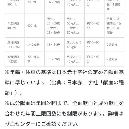
200mL
16〜69歳
200mL
45kg以上
分
性：4週間
後
男性：
男性：
男性：12
全血献血
17〜69歳
50kg以上
約40〜60
週間後／女
400mL
400mL
／女性：
／女性：
分
性：16週
18〜69歳
50kg以上
間後
成分献血
男女ともに
約40〜90
1〜2成分
18〜54歳
2週間後
（血小板）
45kg以上
分
成分献血
600mL以
男女ともに
約40〜60
18〜69歳
2週間後
（血漿）
下
45kg以上
分
※年齢・体重の基準は日本赤十字社の定める献血基
準に準じています（出典：日本赤十字社「献血の種
類」）。
※成分献血は年間24回まで、全血献血と成分献血を
合わせた年間上限回数にも制限があります。詳細は
献血センターにご確認ください。