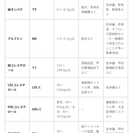
低栄養、肝疾
脱水、多発性
総タンパク
TP
6.7〜8.3g/dL
患、腎疾患な
骨髄腫など
ど
低栄養、肝硬
変、ネフロー
ゼ症候群など
アルブミン
Alb
3.9〜5.1g/dL
脱水など
（※一般健診
で測定されな
いことが多い
重要項目）
高脂血症、甲
低栄養、甲状
総コレステロ
142〜
TC
状腺機能低下
腺機能亢進症
ール
248mg/dL
など
など
動脈硬化リス
LDLコレステ
65〜
LDL-C
ク上昇、高脂
低栄養など
ロール
163mg/dL
血症など
男性：40〜
動脈硬化リス
HDLコレステ
96mg/dL／女
ク上昇、生活
HDL-C
—
ロール
性：40〜
習慣病リスク
103mg/dL
など
高トリグリセ
低栄養、甲状
50〜
リド血症、脂