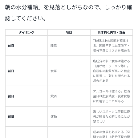
朝の水分補給」を見落としがちなので、しっかり確
認してください。
タイミング
項目
具体的な内容・理由
7時間以上の睡眠を確保す
前日
睡眠
る。睡眠不足は血圧低下・
気分不良のリスクを高める
脂肪分の多い食事は避ける
（揚げ物・ラーメン等）。
前日
食事
血液中の脂質が高いと検査
に影響し、献血を断られる
場合がある
アルコールは控える。飲酒
前日
飲酒
翌日は血液粘度・脱水状態
に影響することがある
激しいスポーツは翌日に疲
前日
運動
労が残るため避けることが
望ましい
軽めの食事を必ずとる（空
腹での献血は気分不良の原