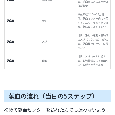
る。採血量に応じた水分回
復が必要
採血直後は10〜15分程
度、献血センター内で休憩
献血後
安静
する。立ちくらみを防ぐた
め、急に立ち上がらない
当日の激しい運動・長時間
の入浴（サウナ等）は避け
献血後
入浴
る。献血後のシャワーは問
題ない
当日のアルコールは控え
献血後
飲酒
る。血管拡張による出血リ
スクと脱水を防ぐため
献血の流れ（当日の5ステップ）
初めて献血センターを訪れた方でも迷わないよう、