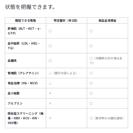
状態を把握できます。
確認できる情報
特定健診（年1回）
献血血液検査
肝機能（ALT・AST・γ-
○
○
GTP）
血中脂質（LDL・HDL・
○
○
TG）
○（空腹時以外の場合あ
血糖値
○
り）
腎機能（クレアチニン）
△（健診内容による）
○
貧血指標（Hb・MCV）
△
○
血小板数
×
○
アルブミン
×
○
感染症スクリーニング（梅
毒・HBV・HCV・HIV・
×
○（異常時のみ個別通知）
HEV等）