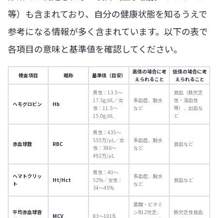
等）も含まれており、自分の健康状態を知るうえで
参考になる情報が多く含まれています。以下の表で
各項目の意味と基準値を確認してください。
高値の場合に考
低値の場合に考
検査項目
略称
基準値（目安）
えられること
えられること
男性：13.5〜
貧血（鉄欠乏
17.5g/dL／女
多血症、脱水
性・溶血性
ヘモグロビン
Hb
性：11.5〜
など
等）、出血な
15.0g/dL
ど
男性：435〜
555万/μL／女
多血症、脱水
赤血球数
RBC
貧血など
性：386〜
など
492万/μL
男性：40〜
ヘマトクリッ
多血症、脱水
Ht/Hct
52%／女性：
貧血など
ト
など
34〜45%
葉酸・ビタミ
平均赤血球容
ンB12欠乏、
鉄欠乏性貧血
MCV
83〜101fL