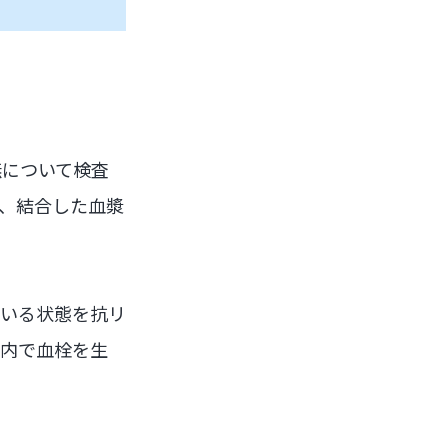
無について検査
、結合した血漿
ている状態を抗リ
宮内で血栓を生