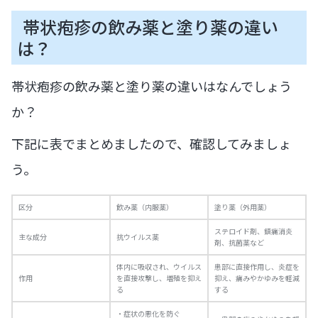
帯状疱疹の飲み薬と塗り薬の違い
は？
帯状疱疹の飲み薬と塗り薬の違いはなんでしょう
か？
下記に表でまとめましたので、確認してみましょ
う。
区分
飲み薬（内服薬）
塗り薬（外用薬）
ステロイド剤、鎮痛消炎
主な成分
抗ウイルス薬
剤、抗菌薬など
体内に吸収され、ウイルス
患部に直接作用し、炎症を
作用
を直接攻撃し、増殖を抑え
抑え、痛みやかゆみを軽減
る
する
・症状の悪化を防ぐ