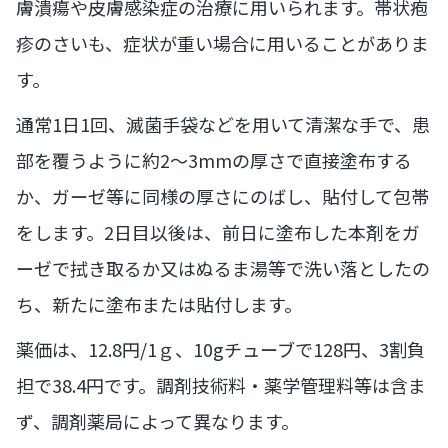
膚潰瘍や皮膚感染症の治療に用いられます。帯状疱
疹のさいも、症状が重い場合に用いることがありま
す。
通常1日1回、滅菌手袋などを用いて清潔な手で、患
部を覆うように約2〜3mmの厚さで直接塗布する
か、ガーゼ等に同様の厚さにのばし、貼付して包帯
をします。2日目以後は、前日に塗布した本剤をガ
ーゼで拭き取るか又はぬるま湯等で洗い落としたの
ち、新たに塗布または貼付します。
薬価は、12.8円/1ｇ、10gチューブで128円、3割負
担で38.4円です。調剤技術料・薬学管理料等は含ま
ず、調剤薬局によって異なります。