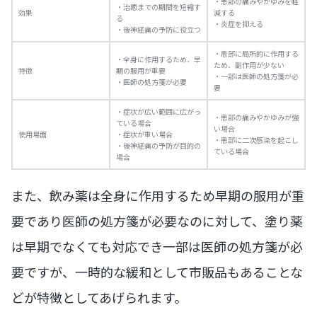
・患部の痛みやかゆみを軽
・治癒までの期間を短縮す
効果
減する
る
・炎症を抑える
・後神経痛の予防に役立つ
・患部に局所的に作用する
・全身に作用するため、早
ため、副作用が少ない
特徴
期の服用が重要
・一部は医師の処方箋が必
・医師の処方箋が必要
要
・症状が広い範囲に広がっ
・患部の痛みやかゆみが強
ている場合
い場合
使用場面
・症状が重い場合
・患部に二次感染を起こし
・後神経痛の予防が目的の
ている場合
場合
また、飲み薬は全身に作用するため早期の服用が重
要であり医師の処方箋が必要なのに対して、塗り薬
は早期でなくても対応でき一部は医師の処方箋が必
要ですが、一時的な緩和として市販品もあることな
どが特徴としてあげられます。