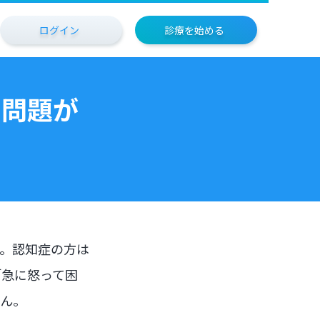
ログイン
診療を始める
！問題が
？
。認知症の方は
「急に怒って困
せん。