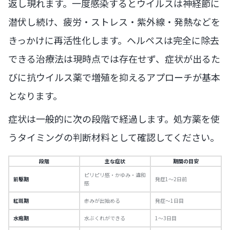
返し現れます。一度感染するとウイルスは神経節に
潜伏し続け、疲労・ストレス・紫外線・発熱などを
きっかけに再活性化します。ヘルペスは完全に除去
できる治療法は現時点では存在せず、症状が出るた
びに抗ウイルス薬で増殖を抑えるアプローチが基本
となります。
症状は一般的に次の段階で経過します。処方薬を使
うタイミングの判断材料として確認してください。
段階
主な症状
期間の目安
ピリピリ感・かゆみ・違和
前駆期
発症1〜2日前
感
紅斑期
赤みが出始める
発症〜1日目
水疱期
水ぶくれができる
1〜3日目