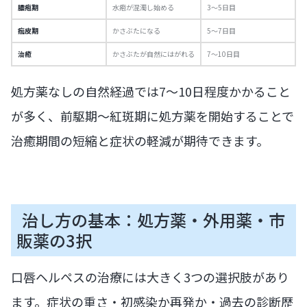
膿疱期
水疱が混濁し始める
3〜5日目
痂皮期
かさぶたになる
5〜7日目
治癒
かさぶたが自然にはがれる
7〜10日目
処方薬なしの自然経過では7〜10日程度かかること
が多く、前駆期〜紅斑期に処方薬を開始することで
治癒期間の短縮と症状の軽減が期待できます。
治し方の基本：処方薬・外用薬・市
販薬の3択
口唇ヘルペスの治療には大きく3つの選択肢があり
ます。症状の重さ・初感染か再発か・過去の診断歴