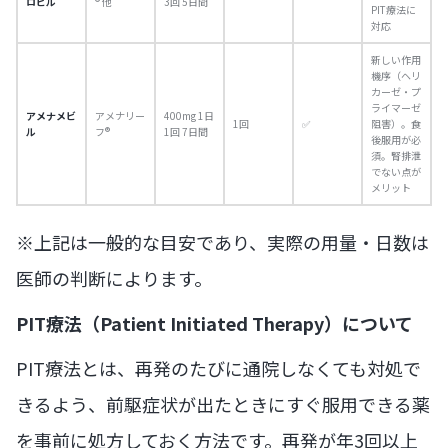
ロビル
® 他
3回 5日間
PIT療法に
対応
新しい作用
機序（ヘリ
カーゼ・プ
ライマーゼ
アメナメビ
アメナリー
400mg 1日
1回
✅
阻害）。食
ル
フ®
1回 7日間
後服用が必
須。腎排泄
でない点が
メリット
※上記は一般的な目安であり、実際の用量・日数は
医師の判断によります。
PIT療法（Patient Initiated Therapy）について
PIT療法とは、再発のたびに通院しなくても対処で
きるよう、前駆症状が出たときにすぐ服用できる薬
を事前に処方しておく方法です。再発が年3回以上