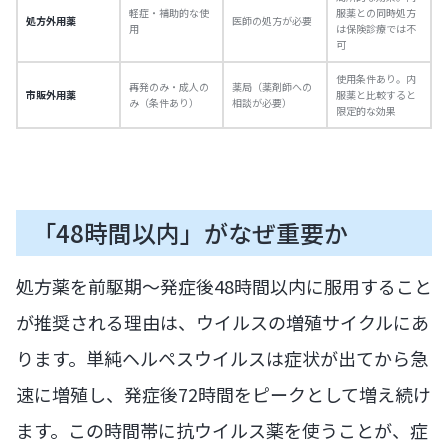
軽症・補助的な使
服薬との同時処方
処方外用薬
医師の処方が必要
用
は保険診療では不
可
使用条件あり。内
再発のみ・成人の
薬局（薬剤師への
市販外用薬
服薬と比較すると
み（条件あり）
相談が必要）
限定的な効果
「48時間以内」がなぜ重要か
処方薬を前駆期〜発症後48時間以内に服用すること
が推奨される理由は、ウイルスの増殖サイクルにあ
ります。単純ヘルペスウイルスは症状が出てから急
速に増殖し、発症後72時間をピークとして増え続け
ます。この時間帯に抗ウイルス薬を使うことが、症