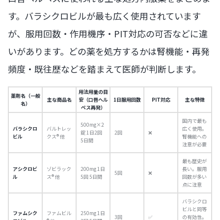
す。バラシクロビルが最も広く使用されています
が、服用回数・作用機序・PIT対応の可否などに違
いがあります。どの薬を処方するかは腎機能・再発
頻度・既往歴などを踏まえて医師が判断します。
用法用量の目
薬剤名（一般
主な商品名
安（口唇ヘル
1日服用回数
PIT対応
主な特徴
名）
ペス再発）
国内で最も
500mg×2
バラシクロ
バルトレッ
広く使用。
錠 1日2回
2回
❌
ビル
クス® 他
腎機能への
5日間
注意が必要
最も歴史が
アシクロビ
ゾビラック
200mg 1日
長い。服用
5回
❌
ル
ス® 他
5回 5日間
回数が多い
点に注意
バラシクロ
ビルと同等
ファムシク
ファムビル
250mg 1日
3回
✅
の有効性。