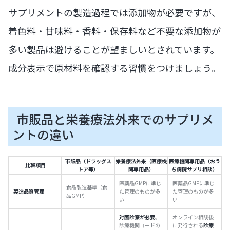
サプリメントの製造過程では添加物が必要ですが、
着色料・甘味料・香料・保存料など不要な添加物が
多い製品は避けることが望ましいとされています。
成分表示で原材料を確認する習慣をつけましょう。
市販品と栄養療法外来でのサプリメ
ントの違い
市販品（ドラッグス
栄養療法外来（医療機
医療機関専用品（おう
比較項目
トア等）
関専用品）
ち病院サプリ相談）
医薬品GMPに準じ
医薬品GMPに準じ
食品製造基準（食
製造品質管理
た管理のものが多
た管理のものが多
品GMP）
い
い
対面診察が必要
。
オンライン相談後
診療機関コードの
に発行される
診療