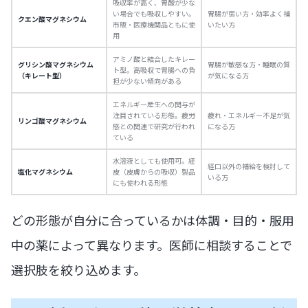
吸収率が高く、胃酸が少な
い場合でも吸収しやすい。
胃腸が弱い方・効率よく補
クエン酸マグネシウム
市販・医療機関品ともに使
いたい方
用
アミノ酸と結合したキレー
グリシン酸マグネシウム
胃腸が敏感な方・睡眠の質
ト型。高吸収で胃腸への負
（キレート型）
が気になる方
担が少ない傾向がある
エネルギー産生への関与が
注目されている形態。疲労
疲れ・エネルギー不足が気
リンゴ酸マグネシウム
感との関連で研究が行われ
になる方
ている
水溶液としても使用可。経
経口以外の補給を検討して
塩化マグネシウム
皮（皮膚からの吸収）製品
いる方
にも使われる形態
どの形態が自分に合っているかは体調・目的・服用
中の薬によって異なります。医師に相談することで
選択肢を絞り込めます。