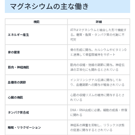
マグネシウムの主な働き
機能
詳細
ATPはマグネシウムと結合した形で機能す
エネルギー産生
る。糖質・脂質・タンパク質の代謝に不
可欠
骨の形成に関与。カルシウムやビタミンD
骨の健康
と連携して骨密度維持をサポート
筋肉の収縮・弛緩の調節に関与。神経伝
筋肉・神経機能
達の正常化にも関わるとされている
インスリンシグナル伝達に関与してお
血糖値の調節
り、血糖調節への関与が報告されている
心筋の収縮リズムの維持に関与するとさ
心臓の機能
れている
DNA・RNA合成に必要。細胞の成長・修復
タンパク質合成
に関わる
神経系の興奮を抑制し、リラックス状態
睡眠・リラクゼーション
の促進に関与するとされている