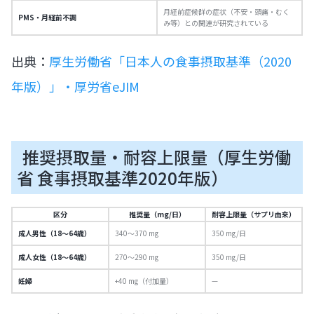
月経前症候群の症状（不安・頭痛・むく
PMS・月経前不調
み等）との関連が研究されている
出典：
厚生労働省「日本人の食事摂取基準（2020
年版）」・厚労省eJIM
推奨摂取量・耐容上限量（厚生労働
省 食事摂取基準2020年版）
区分
推奨量（mg/日）
耐容上限量（サプリ由来）
成人男性（18〜64歳）
340〜370 mg
350 mg/日
成人女性（18〜64歳）
270〜290 mg
350 mg/日
妊婦
+40 mg（付加量）
—