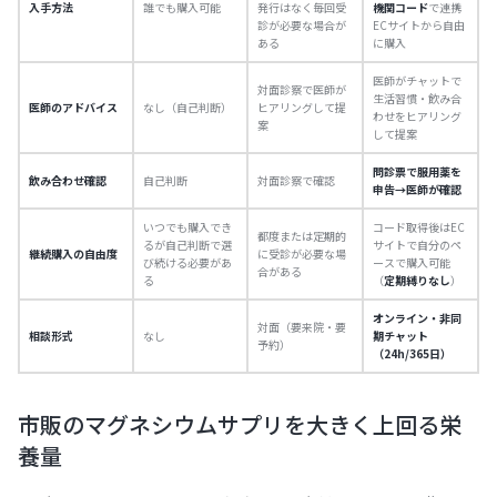
入手方法
誰でも購入可能
発行はなく毎回受
機関コード
で連携
診が必要な場合が
ECサイトから自由
ある
に購入
医師がチャットで
対面診察で医師が
生活習慣・飲み合
医師のアドバイス
なし（自己判断）
ヒアリングして提
わせをヒアリング
案
して提案
問診票で服用薬を
飲み合わせ確認
自己判断
対面診察で確認
申告→医師が確認
いつでも購入でき
コード取得後はEC
都度または定期的
るが自己判断で選
サイトで自分のペ
継続購入の自由度
に受診が必要な場
び続ける必要があ
ースで購入可能
合がある
る
（
定期縛りなし
）
オンライン・非同
対面（要来院・要
相談形式
なし
期チャット
予約）
（24h/365日）
市販のマグネシウムサプリを大きく上回る栄
養量