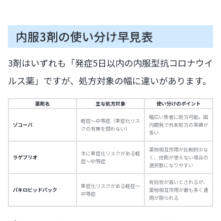
内服3剤の使い分け早見表
3剤はいずれも「発症5日以内の内服型抗コロナウイ
ルス薬」ですが、処方対象の幅に違いがあります。
薬剤名
主な処方対象
使い分けのポイント
幅広い患者に処方可能。国
軽症〜中等症（重症化リス
ゾコーバ
内開発で外来処方の実績が
クの有無を問わない）
多い
薬物相互作用が比較的少な
主に重症化リスクがある軽
ラゲブリオ
く、他剤が使えない場合の
症〜中等症
選択肢になりやすい
有効性が高いとされるが、
重症化リスクがある軽症〜
パキロビッドパック
薬物相互作用が最も多く適
中等症
用が限られる