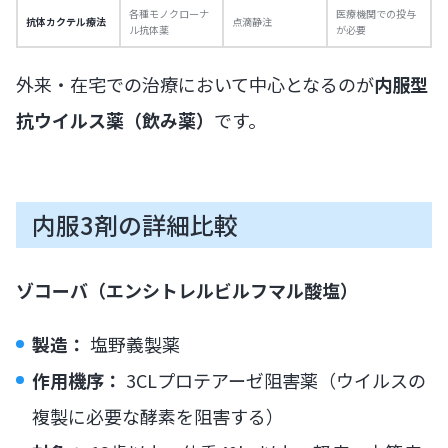
各種モノクローナ
医療機関での投与
抗体カクテル療法
点滴静注
ル抗体薬
が必要
外来・在宅での治療において中心となるのが
内服型
抗ウイルス薬（飲み薬）
です。
内服3剤の詳細比較
ゾコーバ（エンシトレルビルフマル酸塩）
製造：
塩野義製薬
作用機序：
3CLプロテアーゼ阻害薬（ウイルスの
複製に必要な酵素を阻害する）