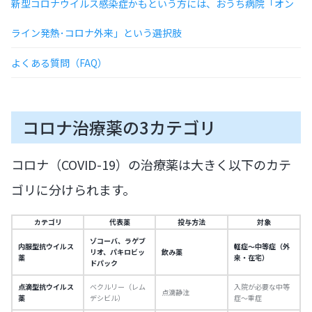
新型コロナウイルス感染症かもという方には、おうち病院「オン
ライン発熱･コロナ外来」という選択肢
よくある質問（FAQ）
コロナ治療薬の3カテゴリ
コロナ（COVID-19）の治療薬は大きく以下のカテ
ゴリに分けられます。
カテゴリ
代表薬
投与方法
対象
ゾコーバ、ラゲブ
内服型抗ウイルス
軽症〜中等症（外
リオ、パキロビッ
飲み薬
薬
来・在宅）
ドパック
点滴型抗ウイルス
ベクルリー（レム
入院が必要な中等
点滴静注
薬
デシビル）
症〜重症