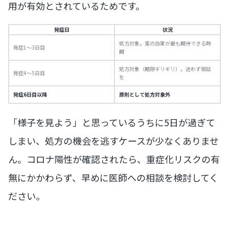
用が有効とされているためです。
発症日
状況
処方対象。薬の効果が最も期待できる時
発症1〜3日目
期
処方対象（期限ギリギリ）。迷わず相談
発症4〜5日目
を
発症6日目以降
原則として処方対象外
「様子を見よう」と思っているうちに5日が過ぎて
しまい、処方の機会を逃すケースが少なくありませ
ん。コロナ陽性が確認されたら、重症化リスクの有
無にかかわらず、早めに医師への相談を検討してく
ださい。