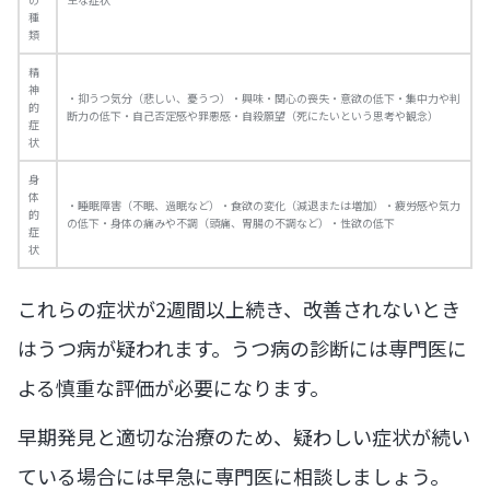
種
類
精
神
・抑うつ気分（悲しい、憂うつ）・興味・関心の喪失・意欲の低下・集中力や判
的
断力の低下・自己否定感や罪悪感・自殺願望（死にたいという思考や観念）
症
状
身
体
・睡眠障害（不眠、過眠など）・食欲の変化（減退または増加）・疲労感や気力
的
の低下・身体の痛みや不調（頭痛、胃腸の不調など）・性欲の低下
症
状
これらの症状が2週間以上続き、改善されないとき
はうつ病が疑われます。うつ病の診断には専門医に
よる慎重な評価が必要になります。
早期発見と適切な治療のため、疑わしい症状が続い
ている場合には早急に専門医に相談しましょう。