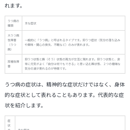
れます。
うつ病の
主な症状
種類
大うつ病
性障害
一般的に「うつ病」と呼ばれるタイプです。抑うつ症状（気分の落ち込み
（うつ
や興味・関心の喪失、不眠など）のみが表れます。
病）
抑うつ状態と躁（そう）状態の両方が交互に現れます。抑うつ状態と、非
双極性障
常に元気がよく「自分は何でもできる」と思い込む躁状態、２つの極端な
害
気分の波が表れるのが特徴です。
うつ病の症状は、精神的な症状だけではなく、身体
的な症状として表れることもあります。代表的な症
状を紹介します。
症
状
の
主な症状