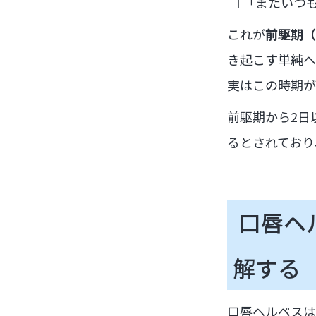
□ 「またいつ
これが
前駆期（
き起こす単純ヘ
実はこの時期が
前駆期から2日
るとされており
口唇ヘ
解する
口唇ヘルペスは