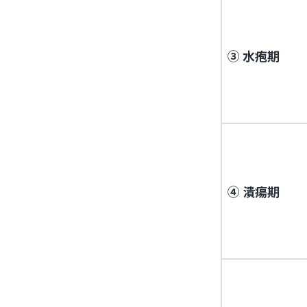
③ 水疱期
④ 潰瘍期