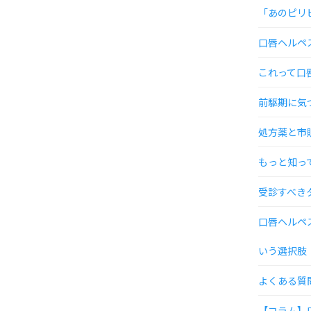
「あのピリ
口唇ヘルペ
これって口
前駆期に気
処方薬と市
もっと知っ
受診すべき
口唇ヘルペ
いう選択肢
よくある質問
【コラム】