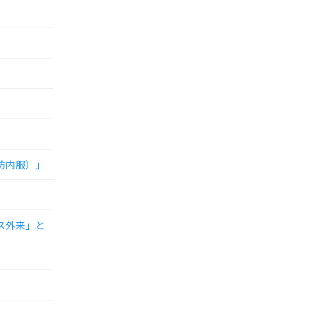
防内服）」
ス外来」と