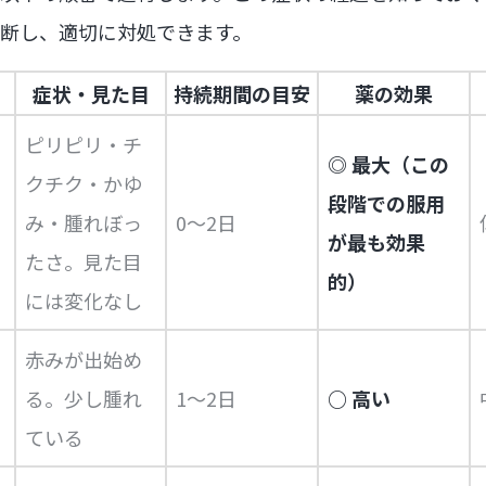
断し、適切に対処できます。
症状・見た目
持続期間の目安
薬の効果
ピリピリ・チ
◎ 最大（この
クチク・かゆ
段階での服用
み・腫れぼっ
0〜2日
が最も効果
たさ。見た目
的）
には変化なし
赤みが出始め
る。少し腫れ
1〜2日
○ 高い
ている