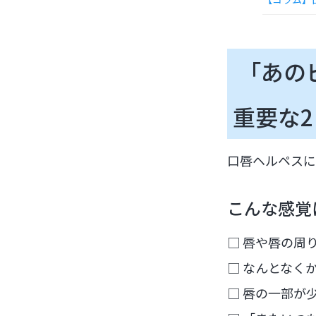
「あの
重要な
口唇ヘルペスに
こんな感覚
□ 唇や唇の周
□ なんとなく
□ 唇の一部が