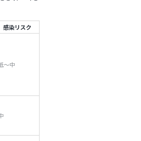
感染リスク
低〜中
中