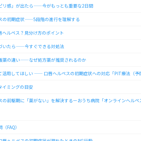
ピリ感」が出たら——今がもっとも重要な2日間
スの初期症状——5段階の進行を理解する
唇ヘルペス？見分け方のポイント
づいたら——今すぐできる対処法
販薬の違い——なぜ処方薬が推奨されるのか
て活用してほしい —— 口唇ヘルペスの初期症状への対応「PIT療法（予
タイミングの目安
スの前駆期に「薬がない」を解決するーおうち病院「オンラインヘルペ
（FAQ）
口唇ヘルペスの初期症状が現れたときのNG行動