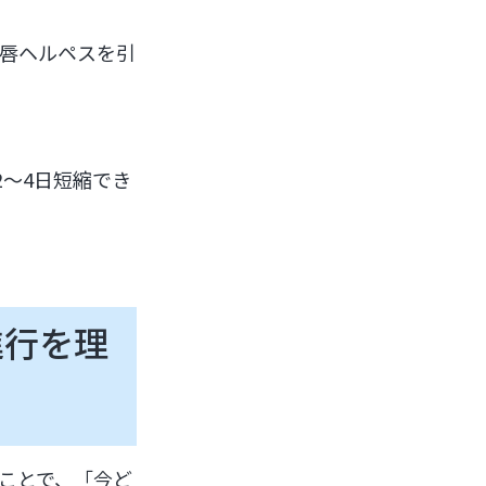
唇ヘルペスを引
〜4日短縮でき
進行を理
ことで、「今ど