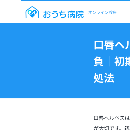
オンライン診療
口唇ヘ
負｜初
処法
口唇ヘルペスは
が大切です。初