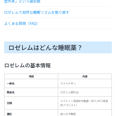
症外来」という選択肢
ロゼレムで自然な睡眠リズムを取り戻す
よくある質問（FAQ）
ロゼレムはどんな睡眠薬？
ロゼレムの基本情報
項目
内容
一般名
ラメルテオン
商品名
ロゼレム錠8mg
メラトニン受容体作動薬（MT1/MT2受容
分類
体アゴニスト）
適応
成人の不眠症