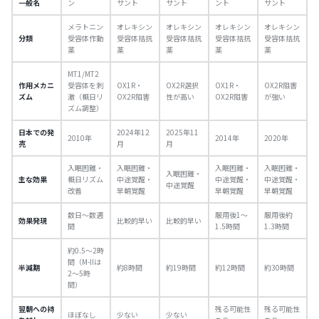
一般名
ン
サント
サント
ント
サント
メラトニン
オレキシン
オレキシン
オレキシン
オレキシン
分類
受容体作動
受容体拮抗
受容体拮抗
受容体拮抗
受容体拮抗
薬
薬
薬
薬
薬
MT1/MT2
作用メカニ
受容体を刺
OX1R・
OX2R選択
OX1R・
OX2R阻害
ズム
激（概日リ
OX2R阻害
性が高い
OX2R阻害
が強い
ズム調整）
日本での発
2024年12
2025年11
2010年
2014年
2020年
売
月
月
入眠困難・
入眠困難・
入眠困難・
入眠困難・
入眠困難・
主な効果
概日リズム
中途覚醒・
中途覚醒・
中途覚醒・
中途覚醒
改善
早朝覚醒
早朝覚醒
早朝覚醒
数日〜数週
服用後1〜
服用後約
効果発現
比較的早い
比較的早い
間
1.5時間
1.3時間
約0.5〜2時
間（M-IIは
半減期
約8時間
約19時間
約12時間
約30時間
2〜5時
間）
翌朝への持
残る可能性
残る可能性
ほぼなし
少ない
少ない