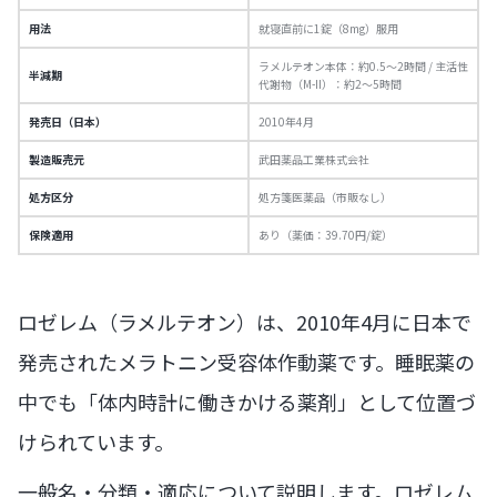
用法
就寝直前に1錠（8mg）服用
ラメルテオン本体：約0.5〜2時間 / 主活性
半減期
代謝物（M-II）：約2〜5時間
発売日（日本）
2010年4月
製造販売元
武田薬品工業株式会社
処方区分
処方箋医薬品（市販なし）
保険適用
あり（薬価：39.70円/錠）
ロゼレム（ラメルテオン）は、2010年4月に日本で
発売されたメラトニン受容体作動薬です。睡眠薬の
中でも「体内時計に働きかける薬剤」として位置づ
けられています。
一般名・分類・適応について説明します。ロゼレム