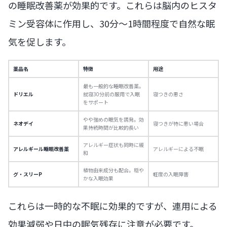
の睡眠改善薬が効果的です。これらは脳内のヒスタ
ミン受容体に作用し、30分〜1時間程度で自然な眠
気を促します。
薬品名
特徴
用途
最も一般的な睡眠改善薬。
ドリエル
就寝30分前の服用で入眠
寝つきの悪さ
をサポート
やや強めの眠気を誘発。効
ネオデイ
寝つきが特に悪い場合
果持続時間が比較的長い
アレルギー症状も同時に緩
アレルギール睡眠改善薬
アレルギーによる不眠
和
植物由来成分も配合。穏や
グ・スリーP
軽度の入眠障害
かな入眠効果
これらは一時的な不眠に効果的ですが、連用による
効果減弱や日中の眠気残存に注意が必要です。