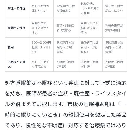
比較的低い
数日で耐性が
BZ系は依存性
依存性・耐性
耐性・依存性
（BZ系と異な
生じやすい
の報告あり
が生じにくい
る作用）
翌朝の眠気・
翌朝への持ち
種類・用量に
翌朝の残存が
翌朝への残存
だるさが出や
越しが少ない
より異なる
少ない傾向
すい
傾向
700〜2,000円
保険適用で数
保険適用で数
保険適用で数
費用
程度（1〜2日
百円〜（3割
百円〜（3割
百円〜（3割
分）
負担）
負担）
負担）
不眠症への適
なし（一時的
不眠症（医師
不眠症（医師
不眠症（医師
応
な不眠のみ）
が判断）
が判断）
が判断）
処方睡眠薬は不眠症という疾患に対して正式に適応
を持ち、医師が患者の症状・既往歴・ライフスタイ
ルを踏まえて選択します。市販の睡眠補助剤は「一
時的に眠りにくいとき」の短期使用を想定した製品
であり、慢性的な不眠症に対応する治療薬ではあり