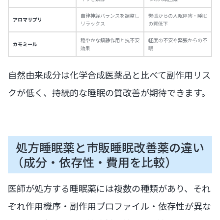
自律神経バランスを調整し
緊張からの入眠障害・睡眠
アロマサプリ
リラックス
の質低下
穏やかな鎮静作用と抗不安
軽度の不安や緊張からの不
カモミール
効果
眠
自然由来成分は化学合成医薬品と比べて副作用リス
クが低く、持続的な睡眠の質改善が期待できます。
処方睡眠薬と市販睡眠改善薬の違い
（成分・依存性・費用を比較）
医師が処方する睡眠薬には複数の種類があり、それ
ぞれ作用機序・副作用プロファイル・依存性が異な