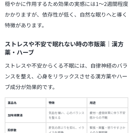
穏やかに作用するため効果の実感には1〜2週間程度
かかりますが、依存性が低く、自然な眠りへと導く
特徴があります。
ストレスや不安で眠れない時の市販薬｜漢方
薬・ハーブ
ストレスや不安からくる不眠には、自律神経のバラ
ンスを整え、心身をリラックスさせる漢方薬やハー
ブ成分が効果的です。
薬品名
特徴
用途
気血を補い、心のバランス
疲労・虚弱体質に伴う不安
加味帰脾湯
を整える
感からの不眠
肝気の昂ぶりを抑え、イラ
緊張・興奮・怒りやすさか
抑肝散
イラを鎮静
らの入眠困難