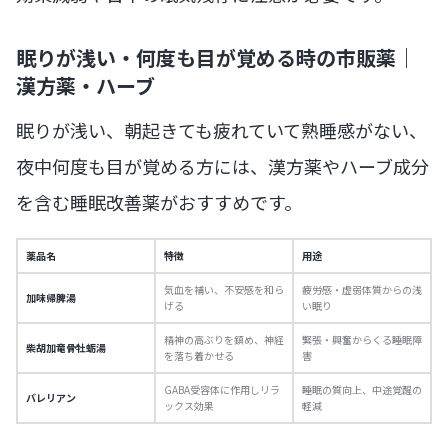
眠りが浅い・何度も目が覚める時の市販薬｜
漢方薬・ハーブ
眠りが浅い、朝起きても疲れていて熟睡感がない、
夜中何度も目が覚める方には、漢方薬やハーブ成分
を含む睡眠改善薬がおすすめです。
薬品名
特徴
用途
気血を補い、不安感を和ら
疲労感・虚弱体質からの浅
加味帰脾湯
げる
い眠り
精神の高ぶりを鎮め、神経
緊張・興奮からくる睡眠障
柴胡加竜骨牡蛎湯
を落ち着かせる
害
GABA受容体に作用しリラ
睡眠の質向上、中途覚醒の
バレリアン
ックス効果
軽減