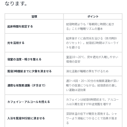
なります。
習慣
ポイント
就寝時間よりも「毎朝同じ時間に起き
起床時間を固定する
る」ことが睡眠リズムの基本
起床後すぐに自然光を浴びる（体内時計
光を活用する
のリセット）。就寝前2時間はブルーライ
トを避ける
室温18〜20℃、完全遮光が入眠しやすい
寝室の温度・暗さを整える
環境の目安
就寝3時間前までに夕食を済ませる
消化活動が睡眠の質を下げるため
週3〜4回・20〜30分の有酸素運動が深い
適度な有酸素運動（夕方まで）
眠りの促進につながる。就寝直前の激し
い運動は逆効果
カフェインは就寝6時間前まで。アルコー
カフェイン・アルコールを控える
ルは入眠を促すが中途覚醒を増やす
深部体温の低下が眠気を誘発する。シャ
入浴を就寝90分前に済ませる
ワーより湯船につかることで効果が高ま
る