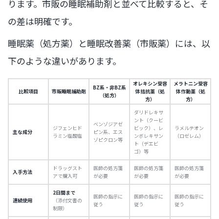
ります。市販の睡眠補助剤と並べて比較すると、そ
の差は明確です。
睡眠薬（処方薬）と睡眠改善薬（市販薬）には、以
下のような違いがあります。
オレキシン受容
メラトニン受容
BZ系・非BZ系
比較項目
市販睡眠補助剤
体拮抗薬（処
体作動薬（処
（処方）
方）
方）
ダリドレキサ
ント（クービ
ベンゾジアゼ
ジフェンヒド
ビック）、レ
ラメルテオン
主な成分
ピン系、エス
ラミン塩酸塩
ンボレキサン
（ロゼレム）
ゾピクロン等
ト（デエビ
ゴ）等
ドラッグスト
医師の処方箋
医師の処方箋
医師の処方箋
入手方法
アで購入可
が必要
が必要
が必要
2日間まで
医師の指示に
医師の指示に
医師の指示に
連続使用
（添付文書の
従う
従う
従う
制限）