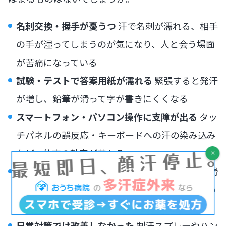
名刺交換・握手が憂うつ
汗で名刺が濡れる、相手
の手が湿ってしまうのが気になり、人と会う場面
が苦痛になっている
試験・テストで答案用紙が濡れる
緊張すると発汗
が増し、鉛筆が滑って字が書きにくくなる
スマートフォン・パソコン操作に支障が出る
タッ
チパネルの誤反応・キーボードへの汗の染み込み
など、仕事の効率が落ちる
楽器演奏・スポーツに影響が出る
ギターの弦が滑
る・ラケットが握れない・グリップが安定しない
など、趣味や競技に支障が生じる
日常対策では改善しなかった
制汗スプレーやハン