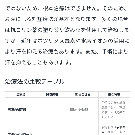
ではないため、根本治療はできません。そのため、
お薬による対症療法が基本となります。多くの場合
は抗コリン薬の塗り薬や飲み薬を使用して治療しま
すが、近年はボツリヌス毒素や水素イオンの活用に
より汗を抑える治療もあります。また、手術により
汗を抑えることもあります。
治療法の比較テーブル
治療法
保険適用
効果の目安
主な特徴
手軽だが有効成分
濃度が低く、重度
市販の制汗剤
—
即時〜数時間
の手汗には効果が
出にくい
承認部位は
手掌の
み
。就寝前に乾い
アポハイドローシ