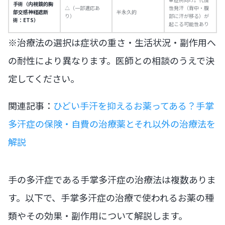
手術（内視鏡的胸
△（一部適応あ
性発汗（背中・腹
部交感神経遮断
半永久的
り）
部に汗が移る）が
術：ETS）
起こる可能性あり
※治療法の選択は症状の重さ・生活状況・副作用へ
の耐性により異なります。医師との相談のうえで決
定してください。
関連記事：
ひどい手汗を抑えるお薬ってある？手掌
多汗症の保険・自費の治療薬とそれ以外の治療法を
解説
手の多汗症である手掌多汗症の治療法は複数ありま
す。以下で、手掌多汗症の治療で使われるお薬の種
類やその効果・副作用について解説します。