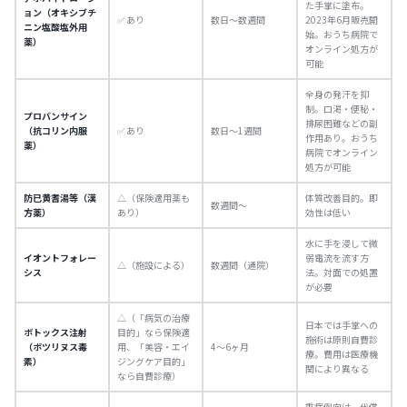
た手掌に塗布。
ョン（オキシブチ
✅ あり
数日〜数週間
2023年6月販売開
ニン塩酸塩外用
始。おうち病院で
薬）
オンライン処方が
可能
全身の発汗を抑
制。口渇・便秘・
プロバンサイン
排尿困難などの副
（抗コリン内服
✅ あり
数日〜1週間
作用あり。おうち
薬）
病院でオンライン
処方が可能
防已黄耆湯等（漢
△（保険適用薬も
体質改善目的。即
数週間〜
方薬）
あり）
効性は低い
水に手を浸して微
イオントフォレー
弱電流を流す方
△（施設による）
数週間（通院）
シス
法。対面での処置
が必要
△（「病気の治療
日本では手掌への
ボトックス注射
目的」なら保険適
施術は原則自費診
（ボツリヌス毒
用、「美容・エイ
4〜6ヶ月
療。費用は医療機
素）
ジングケア目的」
関により異なる
なら自費診療）
重症例向け。代償