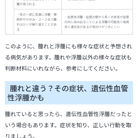
腫が見られる
・体の一部に急激に浮腫・蕁
・血管性浮腫・血管の壁から多くの体液が血管
麻疹やかゆみ・２～３日で腫
の外に染み出ることによる浮腫の可能性※後発
れはひくが繰り返すことがあ
性と遺伝性があるが見分けがつきにくい
る
このように、腫れと浮腫にも様々な症状と予想され
る病気があります。腫れや浮腫以外の様々な症状も
判断材料にいれながら、参考にしてください。
腫れと違う？その症状、遺伝性血管
性浮腫かも
腫れていると思ったら、遺伝性血管性浮腫だったと
いう場合もあります。症状を知り、正しい行動を取
りましょう。