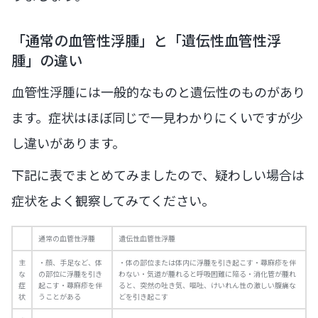
「通常の血管性浮腫」と「遺伝性血管性浮
腫」の違い
血管性浮腫には一般的なものと遺伝性のものがあり
ます。症状はほぼ同じで一見わかりにくいですが少
し違いがあります。
下記に表でまとめてみましたので、疑わしい場合は
症状をよく観察してみてください。
通常の血管性浮腫
遺伝性血管性浮腫
主
・顔、手足など、体
・体の部位または体内に浮腫を引き起こす・蕁麻疹を伴
な
の部位に浮腫を引き
わない・気道が腫れると呼吸困難に陥る・消化管が腫れ
症
起こす・蕁麻疹を伴
ると、突然の吐き気、嘔吐、けいれん性の激しい腹痛な
状
うことがある
どを引き起こす