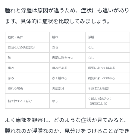
腫れと浮腫は原因が違うため、症状にも違いがあり
ます。具体的に症状を比較してみましょう。
症状・条件
腫れ
浮腫
怪我などの炎症部分
ある
なし
熱
患部に熱を持つ
なし
痛み
痛みがある
病気によってはある
赤み
赤く腫れる
病気によってはある
腫れる場所
炎症部分
全身または局部
くぼんで跡がつく
指で押すとくぼむ
なし
（病気による）
よく患部を観察し、どのような症状か見てみると、
腫れなのか浮腫なのか、見分けをつけることができ