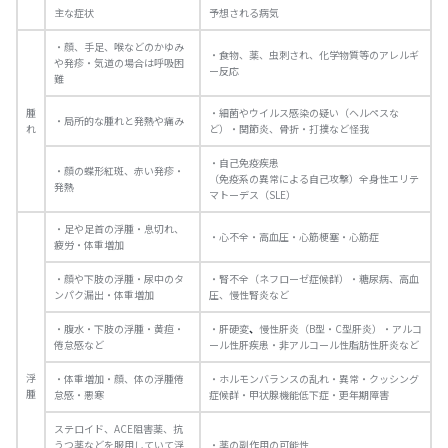
主な症状
予想される病気
・顔、手足、喉などのかゆみ
・食物、薬、虫刺され、化学物質等のアレルギ
や発疹・気道の場合は呼吸困
ー反応
難
腫
・細菌やウイルス感染の疑い（ヘルペスな
・局所的な腫れと発熱や痛み
れ
ど）・関節炎、骨折・打撲など怪我
・自己免疫疾患
・顔の蝶形紅斑、赤い発疹・
（免疫系の異常による自己攻撃）全身性エリテ
発熱
マトーデス（SLE）
・足や足首の浮腫・息切れ、
・心不全・高血圧・心筋梗塞・心筋症
疲労・体重増加
・顔や下肢の浮腫・尿中のタ
・腎不全（ネフローゼ症候群）・糖尿病、高血
ンパク漏出・体重増加
圧、慢性腎炎など
・腹水・下肢の浮腫・黄疸・
・肝硬変
、
慢性肝炎（B型・C型肝炎）・アルコ
倦怠感など
ール性肝疾患・非アルコール性脂肪性肝炎など
浮
・体重増加・顔、体の浮腫倦
・ホルモンバランスの乱れ・異常・クッシング
腫
怠感・悪寒
症候群・甲状腺機能低下症・更年期障害
ステロイド、ACE阻害薬、抗
うつ薬などを服用していて浮
・薬の副作用の可能性