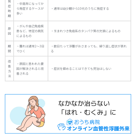
発
・中高年になってか
症
ら発症するケースが
・通常は幼少期から10代のうちに発症する
時
多い
期
・がんや自己免疫疾
原
患など、特定の病気
・生まれつき免疫系のタンパク質の欠損によるもの
因
によるもの
期
・腫れは通常2～3日
・数日たって浮腫がおさまっても、繰り返し症状が表れ
間
でひく
る
改
・原因と思われた要
善
因が解決されると改
・症状を鎮めることはできても完治はしない
方
善される
法