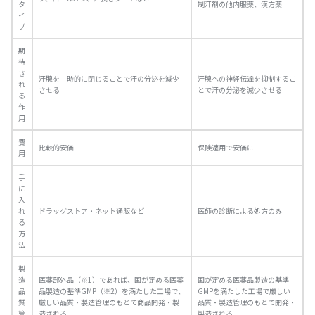
タ
制汗剤の他内服薬、漢方薬
イ
プ
期
待
さ
汗腺を一時的に閉じることで汗の分泌を減少
汗腺への神経伝達を抑制するこ
れ
させる
とで汗の分泌を減少させる
る
作
用
費
比較的安価
保険適用で安価に
用
手
に
入
れ
ドラッグストア・ネット通販など
医師の診断による処方のみ
る
方
法
製
造
医薬部外品（※1）であれば、国が定める医薬
国が定める医薬品製造の基準
品
品製造の基準GMP（※2）を満たした工場で、
GMPを満たした工場で厳しい
質
厳しい品質・製造管理のもとで商品開発・製
品質・製造管理のもとで開発・
管
造される
製造される