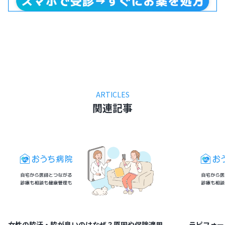
ARTICLES
関連記事
女性の脇汗・脇が臭いのはなぜ？原因や保険適用
ラピフォー