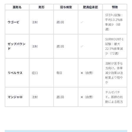
薬剤名
剤形
投与頻度
肥満症承認
特徴
STEP-J試験：
平均13.2%体
ウゴービ
注射
週1回
✅
重減少（68
週）
SURMOUNT-1
ゼップバウン
試験：最大
注射
週1回
✅
ド
22.5%体重減
少（72週）
注射が苦手な
方向け。体重
リベルサス
経口
毎日
❌（自費）
減少効果は注
射薬より穏や
か
チルゼパチ
マンジャロ
注射
週1回
❌（自費）
ド。医師の判
断による処方