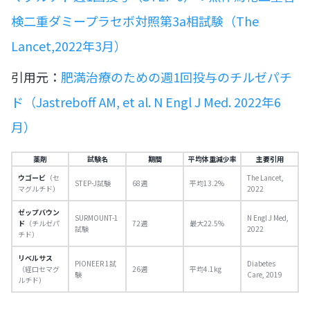
検二重ダミープラセボ対照第3a相試験（The
Lancet,2022年3月）
引用元：
肥満治療のための週1回投与のチルゼパチ
ド（Jastreboff AM, et al. N Engl J Med. 2022年6
月）
薬剤
試験名
期間
平均体重減少率
主要引用
ウゴービ
（セ
The Lancet,
STEP-J試験
68週
平均13.2%
マグルチド）
2022
ゼップバウン
SURMOUNT-1
N Engl J Med,
ド
（チルゼパ
72週
最大22.5%
試験
2022
チド）
リベルサス
PIONEER 1試
Diabetes
（経口セマグ
26週
平均4.1kg
験
Care, 2019
ルチド）