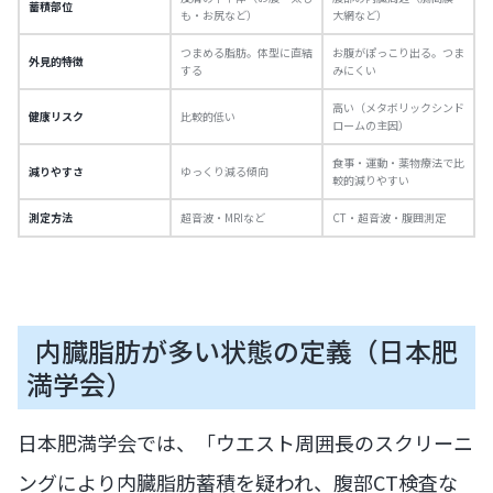
蓄積部位
も・お尻など）
大網など）
つまめる脂肪。体型に直結
お腹がぽっこり出る。つま
外見的特徴
する
みにくい
高い（メタボリックシンド
健康リスク
比較的低い
ロームの主因）
食事・運動・薬物療法で比
減りやすさ
ゆっくり減る傾向
較的減りやすい
測定方法
超音波・MRIなど
CT・超音波・腹囲測定
内臓脂肪が多い状態の定義（日本肥
満学会）
日本肥満学会では、「ウエスト周囲長のスクリーニ
ングにより内臓脂肪蓄積を疑われ、腹部CT検査な