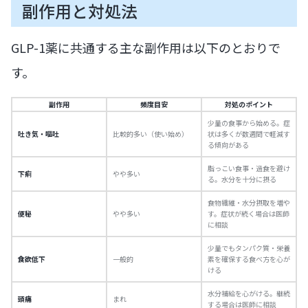
副作用と対処法
GLP-1薬に共通する主な副作用は以下のとおりで
す。
副作用
頻度目安
対処のポイント
少量の食事から始める。症
吐き気・嘔吐
比較的多い（使い始め）
状は多くが数週間で軽減す
る傾向がある
脂っこい食事・過食を避け
下痢
やや多い
る。水分を十分に摂る
食物繊維・水分摂取を増や
便秘
やや多い
す。症状が続く場合は医師
に相談
少量でもタンパク質・栄養
食欲低下
一般的
素を確保する食べ方を心が
ける
水分補給を心がける。継続
頭痛
まれ
する場合は医師に相談