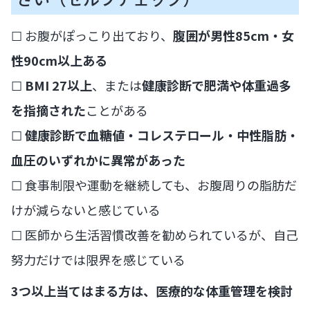
☐ お腹がぽっこり出ており、
腹囲が男性85cm・女
性90cm以上ある
☐
BMI 27以上
、または
健康診断で肥満や体重過多
を指摘された
ことがある
☐
健康診断で血糖値・コレステロール・中性脂肪・
血圧のいずれかに異常があった
☐ 食事制限や運動を継続しても、お腹周りの脂肪だ
けが減らないと感じている
☐ 医師から生活習慣改善を勧められているが、自己
努力だけでは限界を感じている
3つ以上当てはまる方は、医療的な体重管理を検討