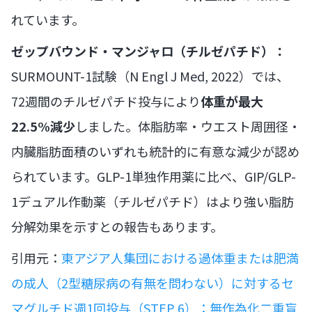
れています。
ゼップバウンド・マンジャロ（チルゼパチド）：
SURMOUNT-1試験（N Engl J Med, 2022）では、
72週間のチルゼパチド投与により
体重が最大
22.5%減少
しました。体脂肪率・ウエスト周囲径・
内臓脂肪面積のいずれも統計的に有意な減少が認め
られています。GLP-1単独作用薬に比べ、GIP/GLP-
1デュアル作動薬（チルゼパチド）はより強い脂肪
分解効果を示すとの報告もあります。
引用元：
東アジア人集団における過体重または肥満
の成人（2型糖尿病の有無を問わない）に対するセ
マグルチド週1回投与（STEP 6）：無作為化二重盲