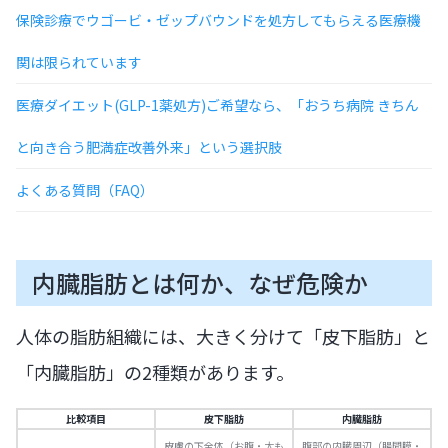
保険診療でウゴービ・ゼップバウンドを処方してもらえる医療機
関は限られています
医療ダイエット(GLP-1薬処方)ご希望なら、「おうち病院 きちん
と向き合う肥満症改善外来」という選択肢
よくある質問（FAQ）
内臓脂肪とは何か、なぜ危険か
人体の脂肪組織には、大きく分けて「皮下脂肪」と
「内臓脂肪」の2種類があります。
比較項目
皮下脂肪
内臓脂肪
皮膚の下全体（お腹・太も
腹部の内臓周辺（腸間膜・